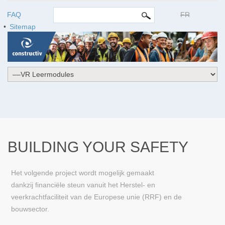
ZOEKVELD
Search this site
FAQ
FR
Sitemap
BUILDING YOUR SAFETY
Het volgende project wordt mogelijk gemaakt
dankzij financiële steun vanuit het Herstel- en
veerkrachtfaciliteit van de Europese unie (RRF) en de
bouwsector.