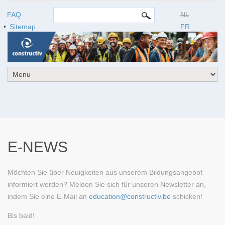
SUCHFORMULAR
Search this site
FAQ
NL
Sitemap
FR
E-NEWS
Möchten Sie über Neuigkeiten aus unserem Bildungsangebot
informiert werden? Melden Sie sich für unseren Newsletter an,
indem Sie eine E-Mail an
education@constructiv.be
schicken!
Bis bald!