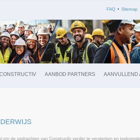
FAQ
Sitemap
CONSTRUCTIV
AANBOD PARTNERS
AANVULLEND
NDERWIJS
st om de opdrachten van Constructiv verder te versterken en toekomstg