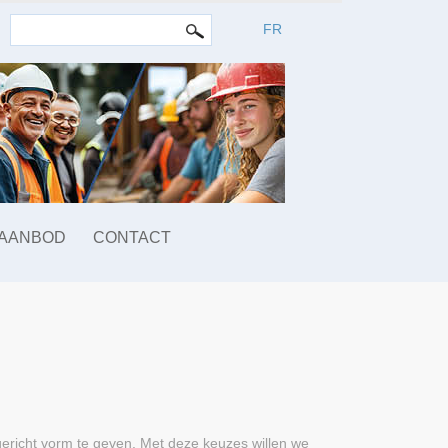
ZOEKVELD
Search this site
FR
 AANBOD
CONTACT
ericht vorm te geven. Met deze keuzes willen we